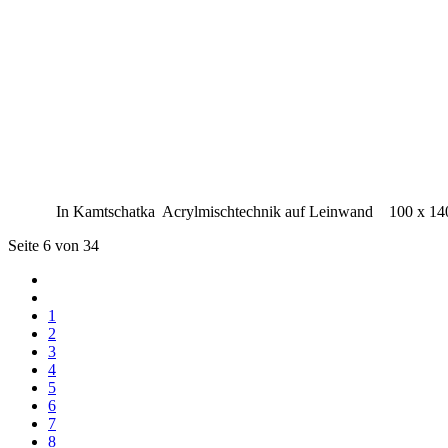
In Kamtschatka Acrylmischtechnik auf Leinwand 100 x 14
Seite 6 von 34
1
2
3
4
5
6
7
8