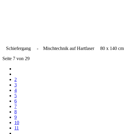
Schiefergang - Mischtechnik auf Hartfaser 80 x 140 cm
Seite 7 von 29
2
3
4
5
6
7
8
9
10
11