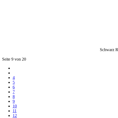
Schwarz Ro
Seite 9 von 20
4
5
6
7
8
9
10
11
12