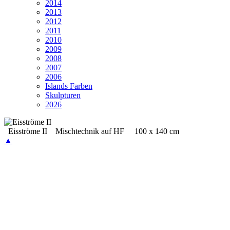
2014
2013
2012
2011
2010
2009
2008
2007
2006
Islands Farben
Skulpturen
2026
Eisströme II Mischtechnik auf HF 100 x 140 cm
▲