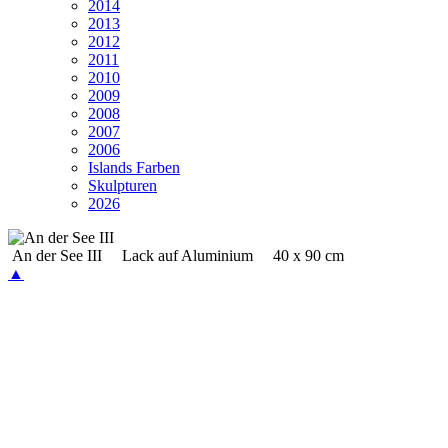
2014
2013
2012
2011
2010
2009
2008
2007
2006
Islands Farben
Skulpturen
2026
An der See III Lack auf Aluminium 40 x 90 cm
▲