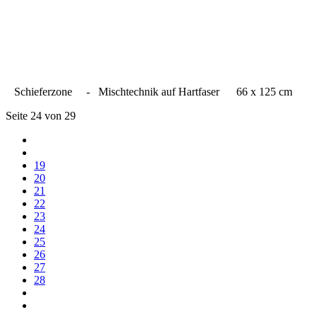
Schieferzone - Mischtechnik auf Hartfaser 66 x 125 cm
Seite 24 von 29
19
20
21
22
23
24
25
26
27
28